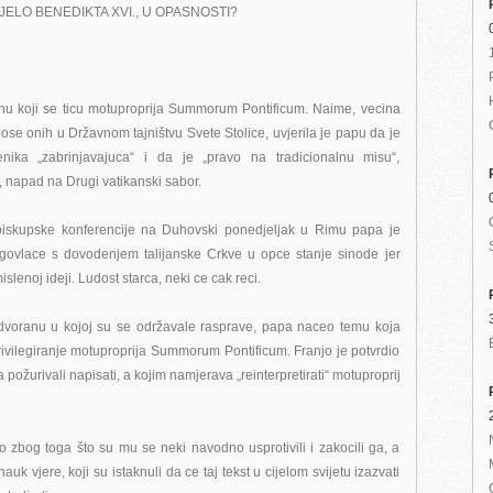
LO BENEDIKTA XVI., U OPASNOSTI?
nu koji se ticu motuproprija Summorum Pontificum. Naime, vecina
apose onih u Državnom tajništvu Svete Stolice, uvjerila je papu da je
ecenika „zabrinjavajuca“ i da je „pravo na tradicionalnu misu“,
 napad na Drugi vatikanski sabor.
 biskupske konferencije na Duhovski ponedjeljak u Rimu papa je
dugovlace s dovodenjem talijanske Crkve u opce stanje sinode jer
slenoj ideji. Ludost starca, neki ce cak reci.
i dvoranu u kojoj su se održavale rasprave, papa naceo temu koja
ivilegiranje motuproprija Summorum Pontificum. Franjo je potvrdio
 požurivali napisati, a kojim namjerava „reinterpretirati“ motuproprij
 zbog toga što su mu se neki navodno usprotivili i zakocili ga, a
k vjere, koji su istaknuli da ce taj tekst u cijelom svijetu izazvati