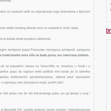
rolirati.
no ce nastaviti raditi na objavljivanju toga dokumenta s kljucnim
Iz
me obliku rimskog obreda moci ce nastaviti to ciniti i dalje,
za to trebati dobiti posebno odobrenje.
nogim zemljama poput Francuske nemoguce primijeniti, zasigurno
nje tradicionalne mise više ne bude pravo, vec tolerirana iznimka.
 ciji se pripadnici nalaze na Sveucilištu sv. Anselma, u Kuriji i u
potice papu da napravi veliki politicki krivi korak jer bi latentno
atolika doktrinarnim aproksimacijama, slabost pred njemackim
 u najmanju ruku zbunjujuce mogli „preliti cašu“.
mu teži jedan vrlo živ dio kršcanskoga puka, oni ga tjeraju u ocaj i
mu je Benedikt XVI. uvelike pridonio svojim mudrim i liberalizirajucim