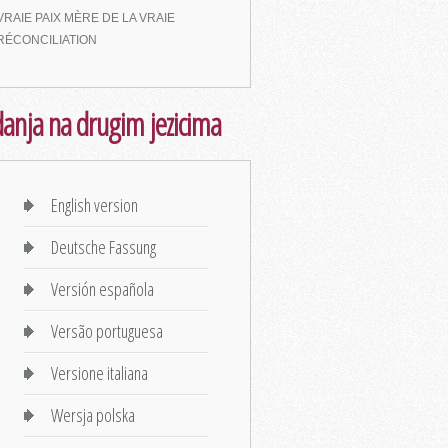
VRAIE PAIX MÈRE DE LA VRAIE
RÉCONCILIATION
danja na drugim jezicima
English version
Deutsche Fassung
Versión española
Versão portuguesa
Versione italiana
Wersja polska