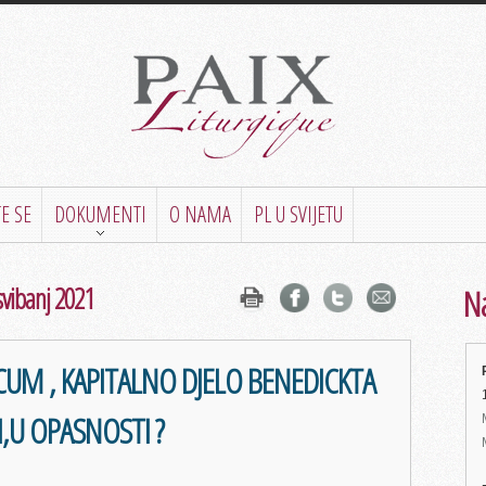
E SE
DOKUMENTI
O NAMA
PL U SVIJETU
svibanj 2021
Na
M , KAPITALNO DJELO BENEDICKTA
I,U OPASNOSTI ?