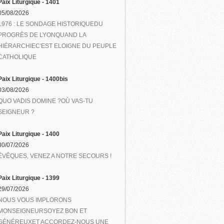
Paix Liturgique - 1401
05/08/2026
1976 : LE SONDAGE HISTORIQUEDU
PROGRÈS DE LYONQUAND LA
HIÉRARCHIEC'EST ELOIGNE DU PEUPLE
CATHOLIQUE
Paix Liturgique - 1400bis
03/08/2026
QUO VADIS DOMINE ?OÙ VAS-TU
SEIGNEUR ?
Paix Liturgique - 1400
30/07/2026
ÉVÊQUES, VENEZ A NOTRE SECOURS !
Paix Liturgique - 1399
29/07/2026
NOUS VOUS IMPLORONS
MONSEIGNEURSOYEZ BON ET
GÉNÉREUXET ACCORDEZ-NOUS UNE