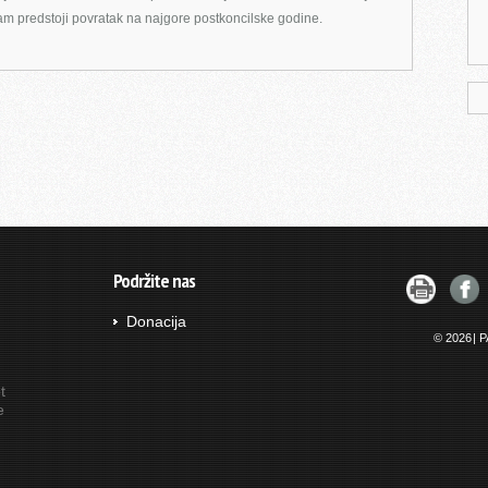
am predstoji povratak na najgore postkoncilske godine.
Podržite nas
Donacija
© 2026
|
P
t
e