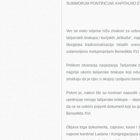
SUMMORUM PONTIFICUM, KAPITALNO DJE
Vec se neko vrijeme nižu znakovi za uzbu
talijanskih biskupa i kurijskih „teškaša“, n
liturgijska tradicionalizacija mladih sv
ustanovljeno motuproprijem Benedikta XVI.,
Prilikom otvaranja zasjedanja Talijanske
najprije ukorio talijanske biskupe koji o
smatraju da je rijec o skupoj i potpuno besmi
Potom je, nakon što su novinari napustil
ujedinjuje mnoge talijanske biskupe – depr
da ce se uskoro pojaviti dokument koji su ga
Benedikta XVI.
Objava toga dokumenta, zapravo, kasni i to
napose kardinal Ladaria i Kongregacijaza nau