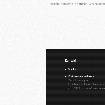
tekstom, namjerno je narušen. Cini se da n
Kontakt
Mailom
Poštanska adresa
Paix liturgique
1, allée du Bois Gougeno
78 290 Croissy-Sur-Sein