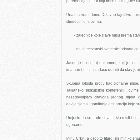
poremecaje i otpor koji nece biti moguce kont
Unatoc svemu tome Državno tajništvo navod
sljedecim dijelovima:
- zajednice koje slave misu prema staro
- no dijecezanski svecenici odsada ce 
Jasno je da ce taj dokument, koji je u m
imati simbolicnu zadacu
uciniti da slavlje
Skupina lobista protiv tradicionalne mise,
Talijanskoj biskupskoj konferenciji, ovime 
nezadovoljstvo citavoga jednog dijela k
devijacijama i gomilanje deklaracija koje su
Umjesto da se trude shvatiti što misli i ce
ogorcenost.
Mir u Crkvi, a osobito liturgijski mir, koje